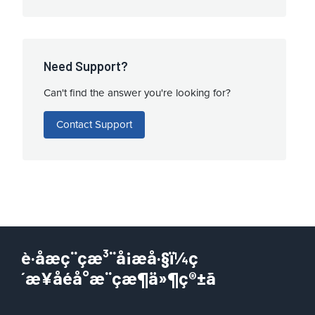
Need Support?
Can't find the answer you're looking for?
Contact Support
è·åæç¨çæ³¨å¡æå·§ï¼ç
´æ¥åéå°æ¨çæ¶ä»¶ç®±ã