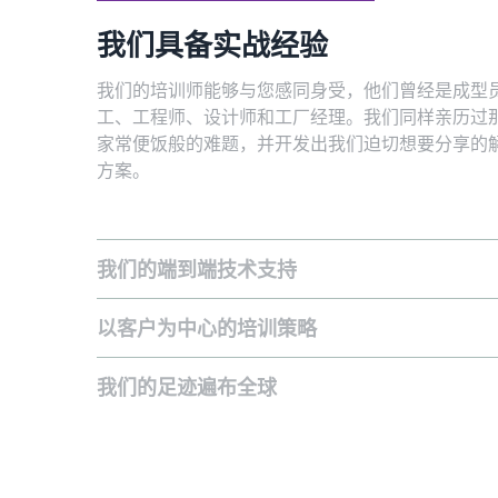
我们具备实战经验
我们的培训师能够与您感同身受，他们曾经是成型
工、工程师、设计师和工厂经理。我们同样亲历过
家常便饭般的难题，并开发出我们迫切想要分享的
方案。
我们的端到端技术支持
我们不仅提供工艺培训。从草图到生产，我们都有备而来
且我们拥有解决您可能面临的任何挑战的专业技术。我们
会仅仅告诉您该做什么，然后让您独自面对。
以客户为中心的培训策略
每个培训课程都紧紧围绕您的需求构建。如果您需要涵盖
更广的特定主题，我们将进行调整以确保充分满足您的需
没有两个培训是完全相同的。
我们的足迹遍布全球
通过世界各地的 RJG 办事处，我们能够在不同国家，使用
语言传递相同的体验和信息。这意味着您的整个团队都将
同样的技术水准，无论他们位于何处。