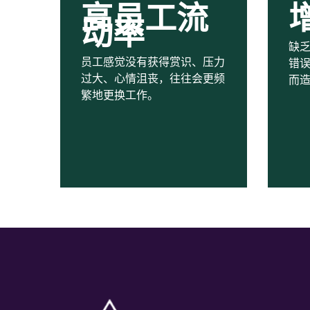
高员工流
动率
缺
员工感觉没有获得赏识、压力
错
过大、心情沮丧，往往会更频
而
繁地更换工作。