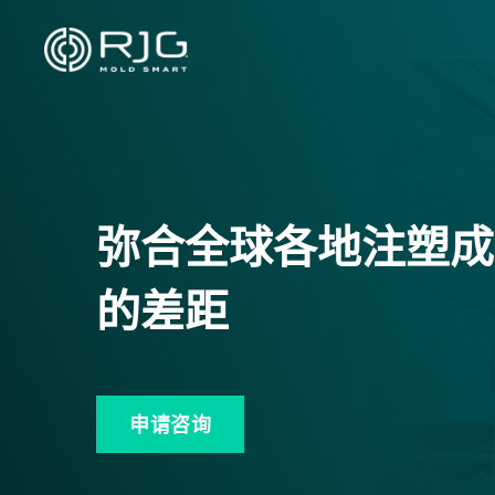
跳
至
内
容
弥合全球各地注塑成
的差距
申请咨询