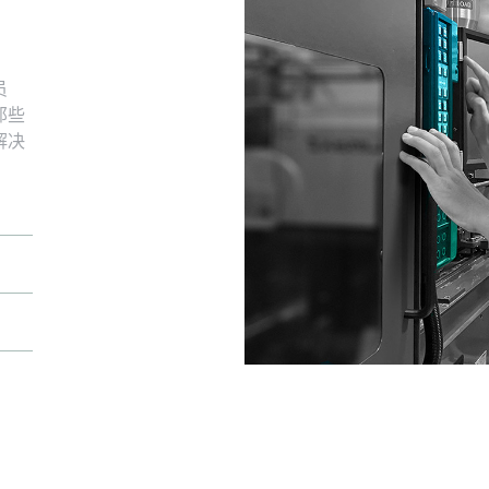
员
那些
解决
，并
绝不
内容
求。
当地
拥有