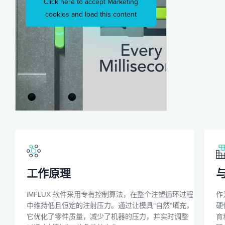
Click here to accept Marketing
cookies and load this content
工作原理
与
iMFLUX 软件采用专有控制算法，在整个注塑循环过程
作
中维持低且恒定的注射压力。通过让模具“自然”填充，
硬
它优化了零件质量，减少了机器的压力，并实时调整
育