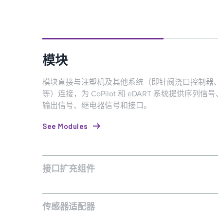
模块
模块直接与注塑机及其他系统（即针阀浇口控制器
等）连接，为 CoPilot 和 eDART 系统提供序列
输出信号、继电器信号和接口。
See Modules
接口扩充组件
接口扩充组件可以将多个信号整合到一个连接中，用于 CoPil
eDART 系统。
See Junctions
传感器适配器
传感器适配器可以方便地将单通道和多通道的应变式压力