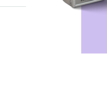
DART 相
T