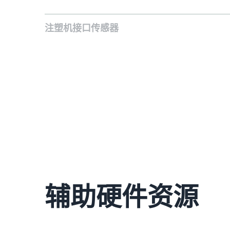
电式压力传感器和温度传感器与接口扩充组件和 CoPilot 及 e
See Adapters
连接。
注塑机接口传感器
注塑机接口传感器经过独立校准，可以为 CoPilot 和 eDAR
系统获取注塑机数据。
See Machine Interface Sensors
辅助硬件资源