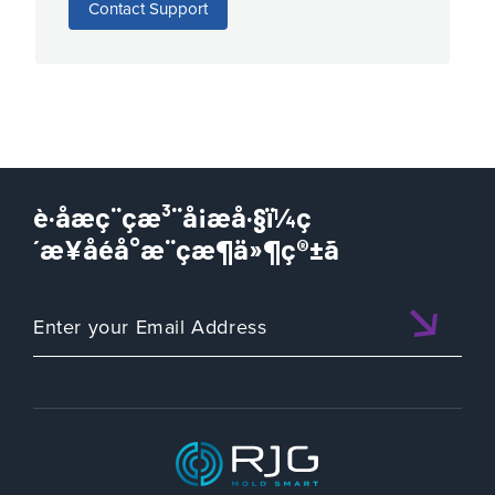
Contact Support
è·åæç¨çæ³¨å¡æå·§ï¼ç
´æ¥åéå°æ¨çæ¶ä»¶ç®±ã