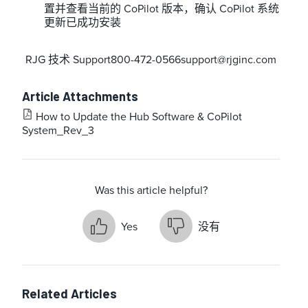
置并查看当前的 CoPilot 版本，确认 CoPilot 系统
更新已成功安装
RJG 技术 Support800-472-0566support@rjginc.com
Article Attachments
How to Update the Hub Software & CoPilot
System_Rev_3
Was this article helpful?
Yes
没有
Related Articles