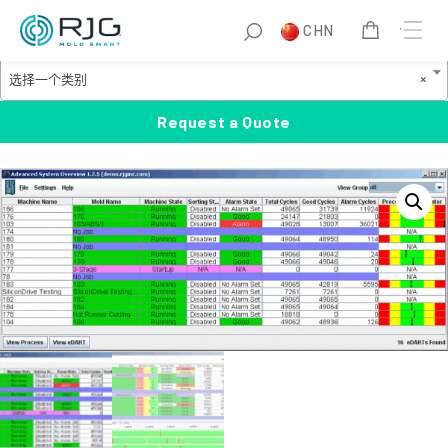
跳
S
CHN
至
e
Product Categories
内
a
选
选择一个类别
×
容
r
择
c
一
Request a Quote
h
个
类
别