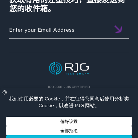
您的收件箱。
ISO 9001:2015 CERTIFIED
CHN
Privacy Policy
Terms/Impressum
Contact Us
Facebook
LinkedIn
Instagra
YouTu
© 2023 RJG Inc.