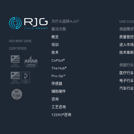
为什么选择 RJG？
USE CA
解决方案
根据需求
概览
质量管控
ISO 9001:2015
培训
进入市场
CERTIFIED
技术
技术差距
CoPilot®
根据行业
The Hub®
医疗行业
Pro-Op™
电子行业
传感器
汽车行业
辅助硬件
咨询
工艺咨询
TZERO®咨询