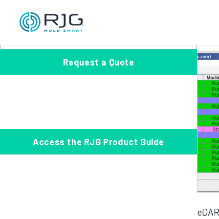
eD
跳
S
至
e
Product Categories
显示
内
a
选
选择一个类别
×
容
r
择
c
一
Request a Quote
h
个
类
别
Access the RJG Product Guide
eDAR