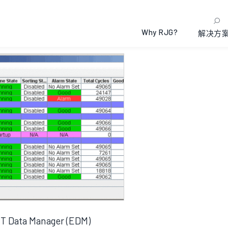
ART Data Networking
单一结果
Why RJG?
解决方
T Data Manager (EDM)