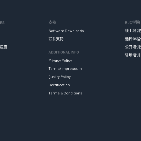
SES
支持
RJG学院
Software Downloads
线上培训
联系支持
选择课程
速度
公开培训
ADDITIONAL INFO
驻场培训
Privacy Policy
Terms/Impressum
Quality Policy
Certification
Terms & Conditions