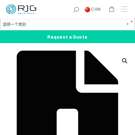
跳
S
CHN
至
e
Product Categories
内
a
选
×
选择一个类别
容
r
择
c
一
Request a Quote
h
个
类
别