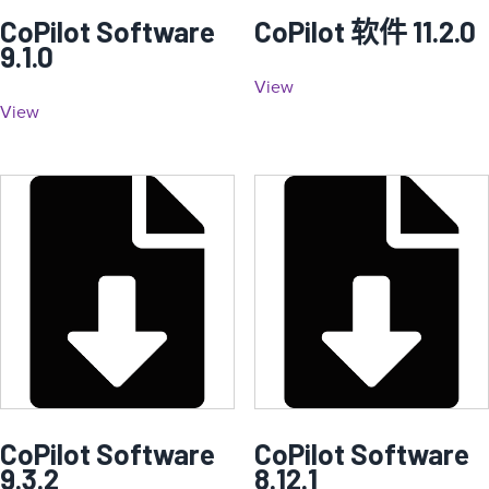
CoPilot Software
CoPilot 软件 11.2.0
9.1.0
View
View
CoPilot Software
CoPilot Software
9.3.2
8.12.1