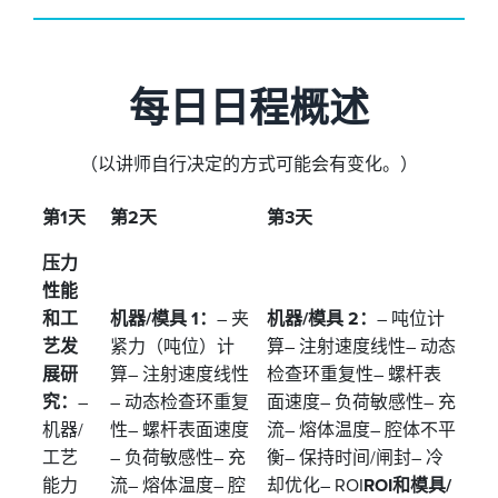
每日日程概述
（以讲师自行决定的方式可能会有变化。）
第1天
第2天
第3天
压力
性能
和工
机器/模具 1：
– 夹
机器/模具 2：
– 吨位计
艺发
紧力（吨位）计
算
– 注射速度线性
– 动态
展研
算
– 注射速度线性
检查环重复性
– 螺杆表
究：
–
– 动态检查环重复
面速度
– 负荷敏感性
– 充
机器/
性
– 螺杆表面速度
流
– 熔体温度
– 腔体不平
工艺
– 负荷敏感性
– 充
衡
– 保持时间/闸封
– 冷
能力
流
– 熔体温度
– 腔
却优化
– ROI
ROI和模具/