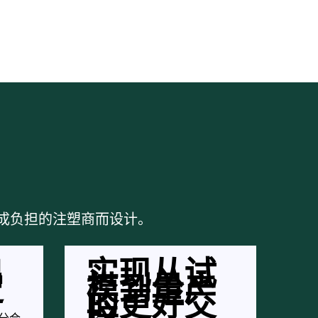
集成负担的注塑商而设计。
出
实现从试
定
模到量产
的更好交