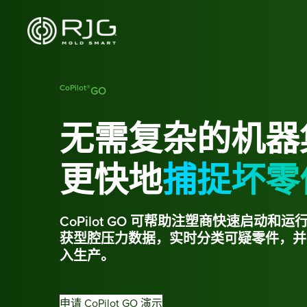
跳
至
内
容
CoPilot®
GO
无需复杂的机器
更快地
捕捉坏零
CoPilot GO 可帮助注塑商快速启动
获型腔压力数据，实时分类可疑零件，并
入生产。
申请 CoPilot GO 演示