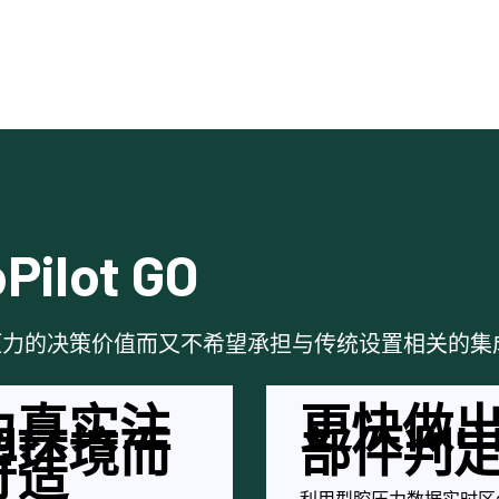
lot GO
于型腔压力的决策价值而又不希望承担与传统设置相关的
为真实注
更快做
塑环境而
部件判
打造