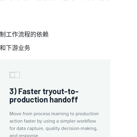
制工作流程的依赖
和下游业务
3) Faster tryout-to-
production handoff
Move from process learning to production
action faster by using a simpler workflow
for data capture, quality decision-making,
and response.