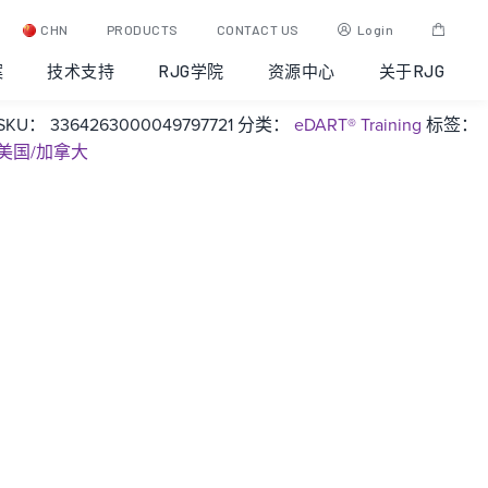
eDART® Training: Traverse
CHN
PRODUCTS
CONTACT US
Login
City, Michigan, 2021-04-20
案
技术支持
RJG学院
资源中心
关于RJG
SKU：
3364263000049797721
分类：
eDART® Training
标签：
美国/加拿大