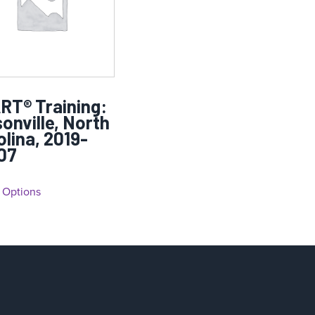
RT® Training:
onville, North
olina, 2019-
07
 Options