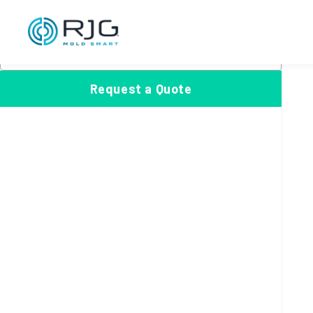
跳
S
至
e
Product Categories
内
a
选
选择一个类别
×
容
r
择
c
一
Request a Quote
h
个
类
别