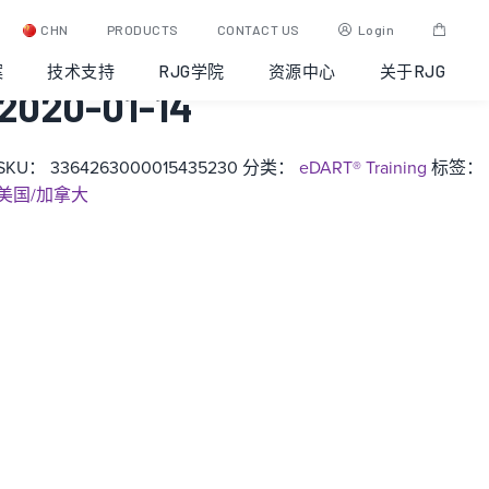
eDART® Training:
CHN
PRODUCTS
CONTACT US
Login
Gibsonville, North Carolina,
案
技术支持
RJG学院
资源中心
关于RJG
2020-01-14
SKU：
3364263000015435230
分类：
eDART® Training
标签：
美国/加拿大