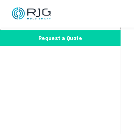
跳
S
至
e
Product Categories
内
a
选
选择一个类别
×
容
r
择
c
一
Request a Quote
h
个
类
别