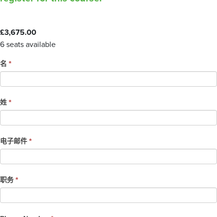
£
3,675.00
6 seats available
C
名
*
o
u
r
姓
*
s
e
R
电子邮件
*
e
g
i
职务
*
s
t
r