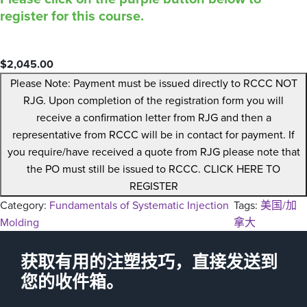
register for this course.
$
2,045.00
Please Note: Payment must be issued directly to RCCC NOT
RJG. Upon completion of the registration form you will
receive a confirmation letter from RJG and then a
representative from RCCC will be in contact for payment. If
you require/have received a quote from RJG please note that
the PO must still be issued to RCCC. CLICK HERE TO
REGISTER
Category:
Fundamentals of Systematic Injection
Tags:
美国/加
Molding
拿大
获取有用的注塑技巧，直接发送到
您的收件箱。