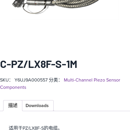
C-PZ/LX8F-S-1M
SKU：
Y6UJ9A000557
分类：
Multi-Channel Piezo Sensor
Components
描述
Downloads
适用于PZ/LX8F-S的电缆。