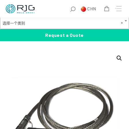
跳
S
CHN
至
e
Product Categories
内
a
选
×
选择一个类别
容
r
择
c
一
Request a Quote
h
个
类
别