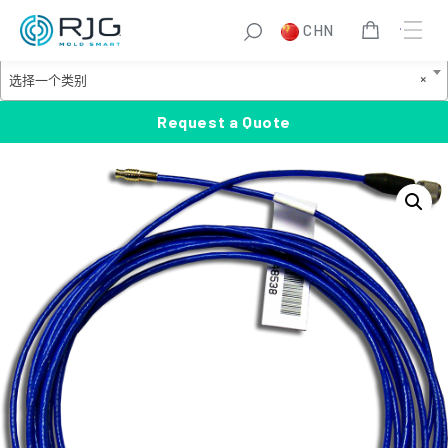
跳
S
CHN
至
e
Product Categories
内
a
选
×
选择一个类别
容
r
择
c
一
Request a Quote
h
个
类
别