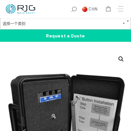
跳
S
CHN
至
e
Product Categories
内
a
选
×
选择一个类别
容
r
择
c
一
Request a Quote
h
个
类
别