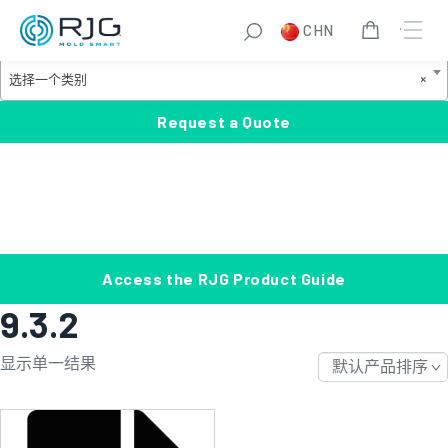
跳
S
CHN
至
e
Product Categories
内
a
选
选择一个类别
×
容
r
择
c
一
Request a Quote
h
个
类
别
Access the RJG Product Guide
9.3.2
显示单一结果