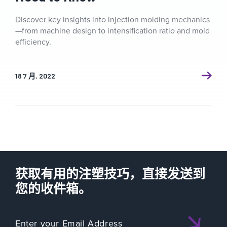
Discover key insights into injection molding mechanics
—from machine design to intensification ratio and mold
efficiency.
18 7 月, 2022
获取有用的注塑技巧，直接发送到
您的收件箱。