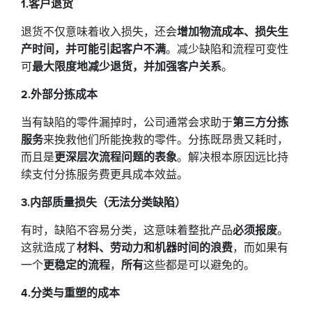
1.客户退货
退货不仅意味着收入损失，还会
增加物流成本、损失生
产时间，并可能引起客户不满
。减少缺陷和流程可变性
可
最大限度地减少退货，并加强客户关系
。
2.外部分拣成本
当有缺陷的零件漏掉时，公司通常会求助于
第三方分拣
服务
来挽救他们所能挽救的零件。分拣既昂贵又耗时，
而且是
更深层次流程问题的表象
。解决根本原因远比持
续支付分拣服务费更具成本效益。
3.内部质量损失（无法分类缺陷）
有时，缺陷不容易分类，这意味着整批产品
必须报废
。
这就造成了
材料、劳动力和机器时间的浪费
，而如果有
一个
更稳定的流程
，
所有
这些都是可以避免的。
4.分类与重塑的成本