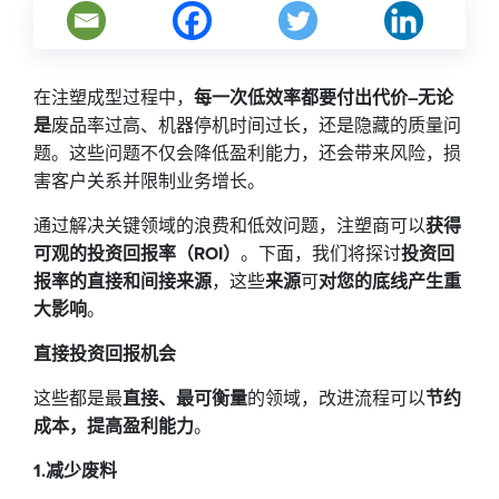
在注塑成型过程中，
每一次低效率都要付出代价–无论
是
废品率过高、机器停机时间过长，还是隐藏的质量问
题。这些问题不仅会降低盈利能力，还会带来风险，损
害客户关系并限制业务增长。
通过解决关键领域的浪费和低效问题，注塑商可以
获得
可观的投资回报率（ROI）
。下面，我们将探讨
投资回
报率的直接和间接来源
，这些
来源
可
对您的底线产生重
大影响
。
直接投资回报机会
这些都是最
直接、最可衡量
的领域，改进流程可以
节约
成本，提高盈利能力
。
1.减少废料